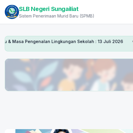
SLB Negeri Sungailiat
Sistem Penerimaan Murid Baru (SPMB)
& Masa Pengenalan Lingkungan Sekolah : 13 Juli 2026
📢
T